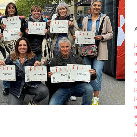
j
m
a
m
s
j
j
m
a
f
j