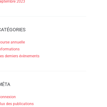
eptembre 2023
CATÉGORIES
ourse annuelle
nformations
es derniers évènements
MÉTA
onnexion
lux des publications