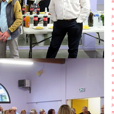
m
s
j
j
m
a
f
j
d
n
o
s
a
j
j
m