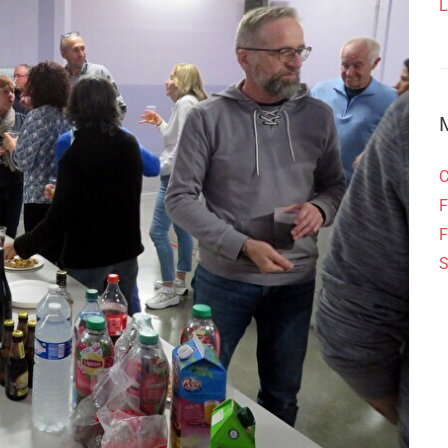
L
C
F
F
S