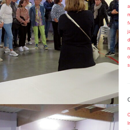
a
m
f
j
d
n
o
s
C
I